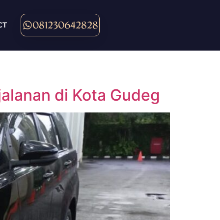
081230642828
CT
jalanan di Kota Gudeg