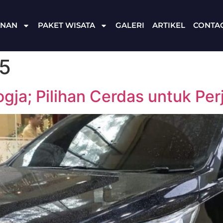
ANAN
PAKET WISATA
GALERI
ARTIKEL
CONTA
25
gja; Pilihan Cerdas untuk Per