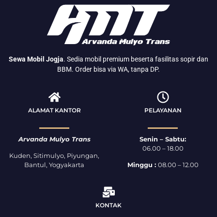
Sewa Mobil Jogja
. Sedia mobil premium beserta fasilitas sopir dan
BBM. Order bisa via WA, tanpa DP.
ALAMAT KANTOR
PELAYANAN
Arvanda Mulyo Trans
Senin – Sabtu:
06.00 – 18.00
Kuden, Sitimulyo, Piyungan,
Bantul, Yogyakarta
Minggu :
08.00 – 12.00
KONTAK