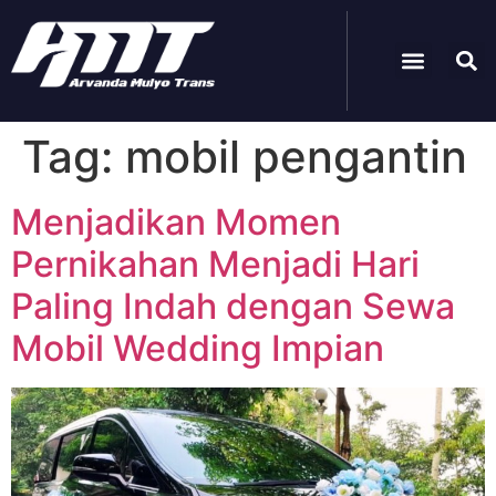
Paket Wisata
Tag:
mobil pengantin
Menjadikan Momen
Pernikahan Menjadi Hari
Paling Indah dengan Sewa
Mobil Wedding Impian