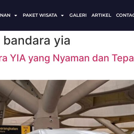
ANAN
PAKET WISATA
GALERI
ARTIKEL
CONTA
 bandara yia
ra YIA yang Nyaman dan Tep