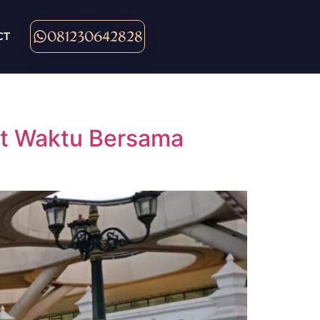
081230642828
CT
at Waktu Bersama