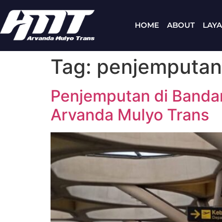
HOME
ABOUT
LAY
Tag:
penjemputan
Penjemputan di Banda
Arvanda Mulyo Trans