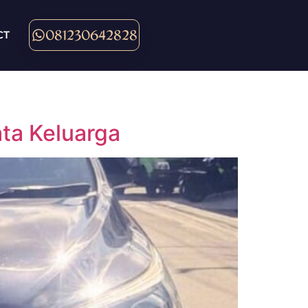
081230642828
CT
ta Keluarga