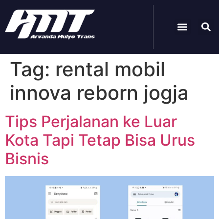
Paket Wisata
Tag:
rental mobil
innova reborn jogja
Tips Perjalanan ke Luar
Kota Tapi Tetap Bisa Urus
Bisnis