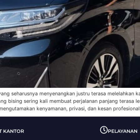
yang seharusnya menyenangkan justru terasa melelahkan 
ang bising sering kali membuat perjalanan panjang terasa l
 mengutamakan kenyamanan, privasi, dan kesan profesional
T KANTOR
PELAYANAN