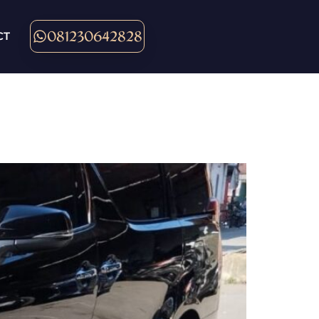
081230642828
CT